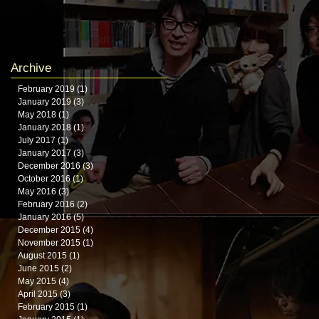
Archive
February 2019
(1)
1 post
January 2019
(3)
3 posts
May 2018
(1)
1 post
January 2018
(1)
1 post
て
July 2017
(1)
1 post
January 2017
(3)
3 posts
載
December 2016
(3)
3 posts
October 2016
(1)
1 post
May 2016
(3)
3 posts
February 2016
(2)
2 posts
ア
January 2016
(5)
5 posts
December 2015
(4)
4 posts
November 2015
(1)
1 post
August 2015
(1)
1 post
June 2015
(2)
2 posts
May 2015
(4)
4 posts
April 2015
(3)
3 posts
February 2015
(1)
1 post