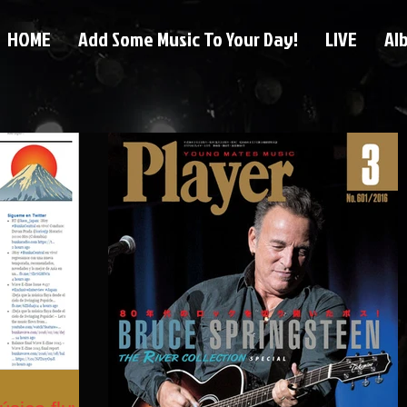
HOME
Add Some Music To Your Day!
LIVE
Al