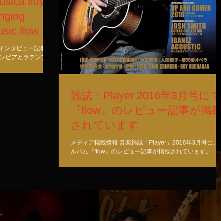
sica fluya
inging
usic flow
のインタビュー記事が
ロンビアとラテンアメ
ン語と英語で書かれて
語の記事がありま
雑誌：Player 2016年3月号に
『flow』のレビュー記事が掲
されています
メディア掲載情報 音楽雑誌「Player」2016年3月号に、
ルバム『flow』のレビュー記事が掲載されています。
Player 2016年3月号 2/2発売
http://www.player.jp/item_detail/itemId,217/