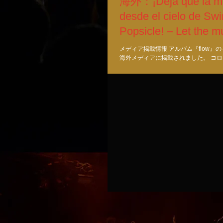
海外：¡Deja que la mú
desde el cielo de Sw
Popsicle! – Let the m
from Popsi’s
メディア掲載情報 アルバム『flow』
海外メディアに掲載されました。 コ
リカ向けのWEBメディアで、スペイ
います。最初にスペイン語、続いて英
す。 Colectivo Bunka ¡Deja que...