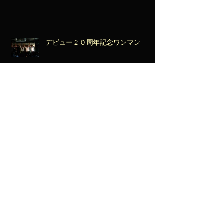
デビュー２０周年記念ワンマン
雑誌：Popsicle Clip. Magainze vol.8
で新作のインタヴューが掲載！ヴォ
ーカル藤島美音子とadvantage Lucy
アイコさんの対談も。
ポプシのコラボカフェがスタート！
1/14（土）にはフリーライブも決
定！