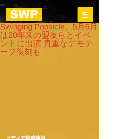
SWP
Swinging Popsicle、5月6月
は20年来の盟友らとイベ
ントに出演 貴重なデモテ
ープ復刻も
メディア掲載情報