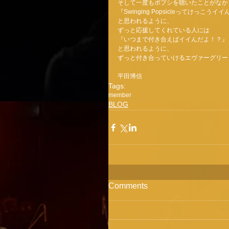
そして一度もポプシを聴いたことがなか
『Swinging Popsicleってけっこうイ
と思われるように、 
ずっと応援してくれている人には 
『いつまで付き合えばイイんだよ！？』
と思われるように、 
ずっと付き合っていけるエヴァーグリー
平田博信
Tags:
member
BLOG
Comments