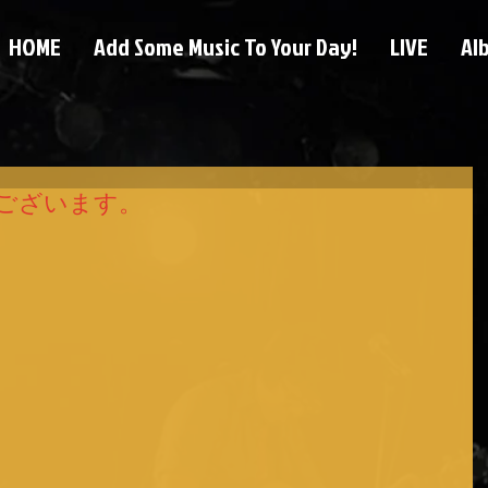
HOME
Add Some Music To Your Day!
LIVE
Al
ございます。