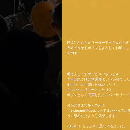
最後にわれらがリーダー平田さんからの
改めて今年もポプシをよろしくお願いし
STAFF 
--- 
明けましておめでとうございます。 
昨年は気づけば20周年という節目でした
ルーシーと一緒にお祝いしたり、 
アルバムのリリースしたりと、 
ポプシとして充実したアニバーサリーイ
おかげさまで多くの人に 
『Swinging Popsicleってまだやって
って思われたような気がします。 
2016年ももっとそう思われるように、 