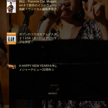
雑誌：Popsicle Clip. Magainze
vol.8 で新作のインタヴューが
掲載！ヴォーカル藤島美音子と
advantage Lucy アイコさんの
対談も。
ポプシのコラボカフェがスター
ト！1/14（土）にはフリーライ
ブも決定！
A HAPPY NEW YEAR!!今年は
メジャーデビュー20周年☆