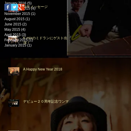
January 2016
(5)
5 posts
新年メッセージ
December 2015
(4)
4 posts
November 2015
(1)
1 post
August 2015
(1)
1 post
June 2015
(2)
2 posts
May 2015
(4)
4 posts
April 2015
(3)
3 posts
K-mixのミドランにゲスト出
February 2015
(1)
1 post
演！
January 2015
(1)
1 post
A Happy New Year 2018
デビュー２０周年記念ワンマン