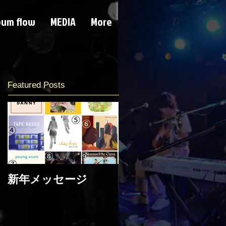
bum flow
MEDIA
More
Featured Posts
新年メッセージ