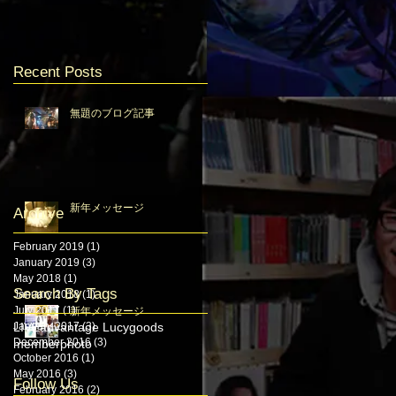
Recent Posts
無題のブログ記事
新年メッセージ
Archive
February 2019
(1)
1 post
January 2019
(3)
3 posts
May 2018
(1)
1 post
Search By Tags
January 2018
(1)
1 post
July 2017
(1)
1 post
新年メッセージ
January 2017
LIVE
advantage Lucy
(3)
3 posts
goods
December 2016
(3)
3 posts
member
photo
October 2016
(1)
1 post
May 2016
(3)
3 posts
Follow Us
February 2016
(2)
2 posts