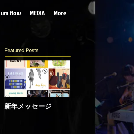
bum flow
MEDIA
More
Featured Posts
新年メッセージ