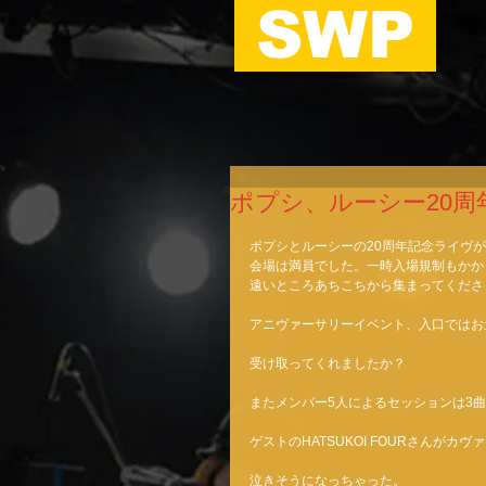
SWP
ポプシ、ルーシー20
ポプシとルーシーの20周年記念ライヴが
会場は満員でした。一時入場規制もかか
遠いところあちこちから集まってくださ
アニヴァーサリーイベント、入口ではお
受け取ってくれましたか？ 
またメンバー5人によるセッションは3
ゲストのHATSUKOI FOURさんがカ
泣きそうになっちゃった。 