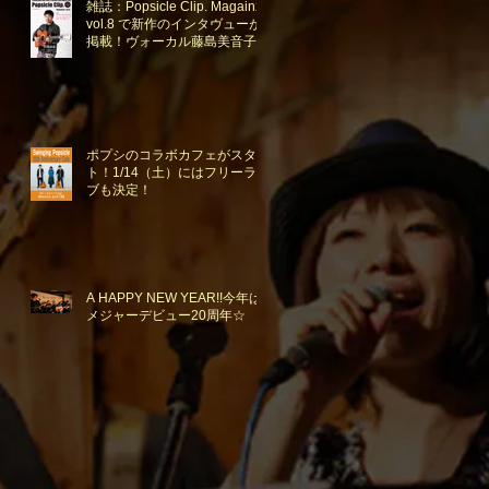
雑誌：Popsicle Clip. Magainze
vol.8 で新作のインタヴューが
掲載！ヴォーカル藤島美音子と
advantage Lucy アイコさんの
対談も。
ポプシのコラボカフェがスター
ト！1/14（土）にはフリーライ
ブも決定！
A HAPPY NEW YEAR!!今年は
メジャーデビュー20周年☆