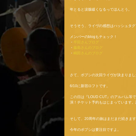
年とると涙腺緩くなるってほんとう。 
そうそう、ライヴの感想はハッシュタグ「#
メンバーのblogもチェック！ 
・
平田さんブログ
・
藤島さんのブログ
・
嶋田さんのブログ
さて、ポプシの次回ライヴが決まりまし
6/10に新宿ロフトです。 
この日は『LOUD CUT』のアルバム
演！チケット予約もはじまっています。
そして、20周年の旅はまだまだ続きます
今年のポプシは要注目ですよ。 