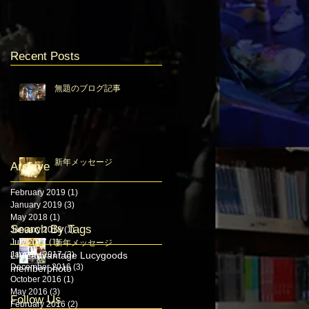
Recent Posts
無題のブログ記事
新年メッセージ
Archive
February 2019
(1)
1 post
January 2019
(3)
3 posts
May 2018
(1)
1 post
Search By Tags
January 2018
(1)
1 post
July 2017
(1)
1 post
新年メッセージ
January 2017
LIVE
advantage Lucy
(3)
3 posts
goods
December 2016
(3)
3 posts
member
photo
October 2016
(1)
1 post
May 2016
(3)
3 posts
Follow Us
February 2016
(2)
2 posts