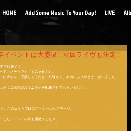
HOME
Add Some Music To Your Day!
LIVE
Al
周年イベントは大盛況！次回ライヴも決定！
無事に終了！ 
っていたそうです（すみません）。 
った皆さん、応援してくださった皆さん、本当にありがとうございました。 
土産に２組の記念ミニ冊子を配布させてもらいました。 
曲も。この日ならではのスペシャルなステージ。 
ヴァーしたルーシーの歌も素敵でしたネ。 